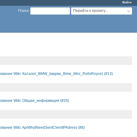
Войти
Перейти к проекту...
Поиск
:
ование Wiki: Каталог_BMW_(марки_Bmw_Mini_RollsRoyce) (#13)
ование Wiki: Общая_информация (#26)
ование Wiki: ApiWhyINeedSentClientIPAdress (#8)