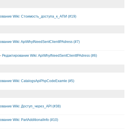
ование Wiki: Стоимость_доступа_к_АПИ (#19)
ование Wiki: ApiWhyINeedSentClientIPAdress (#7)
Редактирование Wiki: ApiWhyINeedSentClientIPAdress (#6)
ование Wiki: CatalogsApiPhpCodeExamle (#5)
ование Wiki: Доступ_через_API (#38)
вание Wiki: PartAdditionalInfo (#10)