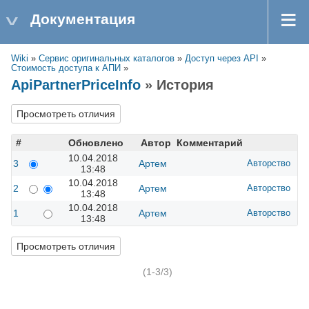
Документация
Wiki
»
Сервис оригинальных каталогов
»
Доступ через API
»
Стоимость доступа к АПИ
»
ApiPartnerPriceInfo
» История
#
Обновлено
Автор
Комментарий
10.04.2018
3
Артем
Авторство
13:48
10.04.2018
2
Артем
Авторство
13:48
10.04.2018
1
Артем
Авторство
13:48
(1-3/3)