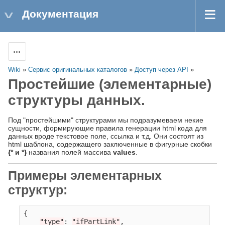
Документация
Действия
Wiki
»
Сервис оригинальных каталогов
»
Доступ через API
»
Простейшие (элементарные)
структуры данных.
Под "простейшими" структурами мы подразумеваем некие
сущности, формирующие правила генерации html кода для
данных вроде текстовое поле, ссылка и т.д. Они состоят из
html шаблона, содержащего заключенные в фигурные скобки
{* и *}
названия полей массива
values
.
Примеры элементарных
структур:
{
"type"
:
"ifPartLink"
,