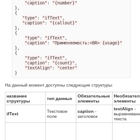
"caption"
:
"{number}"
},
{
"type"
:
"ifText"
,
"caption"
:
"{callout}"
},
{
"type"
:
"ifText"
,
"caption"
:
"Применяемость:<BR> {usage}"
},
{
"type"
:
"ifText"
,
"caption"
:
"{count}"
,
"textAlign"
:
"center"
}
На данный момент доступны следующие структуры:
название
Обязательные
Необязате
тип данных
структуры
элементы
элементы
textAlign
-
Текстовое
caption
-
ifText
выравниван
поле
заголовок
текста